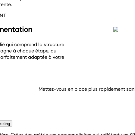
rente.
ENT
émentation
dié qui comprend la structure
ompagne à chaque étape, du
 parfaitement adaptée à votre
Mettez-vous en place plus rapidement sans
keting
e. Créez des métriques personnalisées qui reflètent vos KP