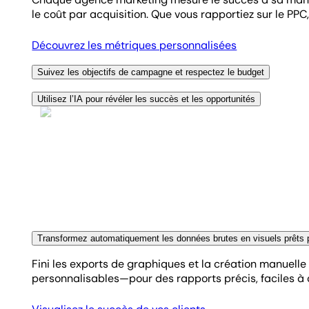
le coût par acquisition. Que vous rapportiez sur le PPC
Découvrez les métriques personnalisées
Suivez les objectifs de campagne et respectez le budget
Définissez des objectifs de performance et des seuils 
Utilisez l’IA pour révéler les succès et les opportunités
alignés, et de montrer facilement si vous êtes dans le
Les outils d’IA analysent vos données pour détecter le
distractions et concentrez-vous sur les indicateurs q
Simplifiez la narration de données
Découvrez les outils de reporting IA
Transformez automatiquement les données brutes en visuels prêts po
Fini les exports de graphiques et la création manuell
personnalisables—pour des rapports précis, faciles à 