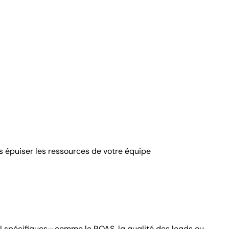
 épuiser les ressources de votre équipe
I spécifiques—comme le ROAS, la qualité des leads ou