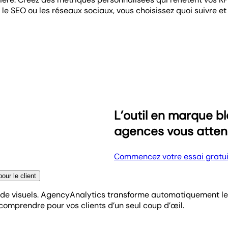
, le SEO ou les réseaux sociaux, vous choisissez quoi suivre e
budgétaires pour chaque campagne et client. Le suivi visuel d
s temps, en surperformance ou si vous devez ajuster la stratég
s évolutions de performance, signaler les problèmes en amont 
ui comptent—pour agir plus vite et rapporter avec confiance
L’outil en marque 
agences vous atten
Commencez votre essai gratui
ur le client
e de visuels. AgencyAnalytics transforme automatiquement le
comprendre pour vos clients d’un seul coup d’œil.