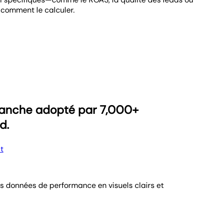
t comment le calculer.
es objectifs permet à vous et à vos clients de rester
ie—le tout sans fouiller dans des tableurs.
et mettre en valeur ce qui fonctionne. Éliminez les
, même à grande échelle.
blanche adopté par 7,000+
d.
t
s données de performance en visuels clairs et