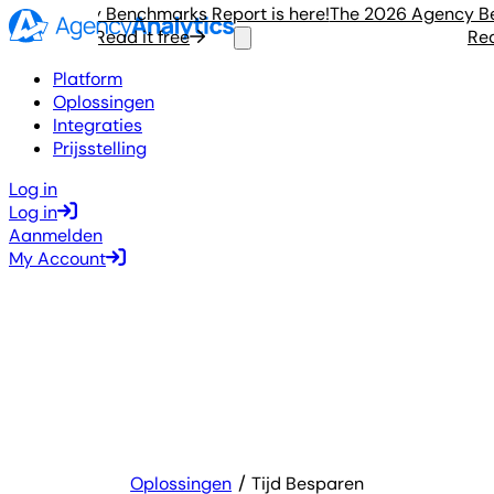
6 Agency Benchmarks Report is here!
The 2026 Agency Bench
Read it free
Read i
Platform
Oplossingen
Integraties
Prijsstelling
Log in
Log in
Aanmelden
My Account
Oplossingen
Tijd Besparen