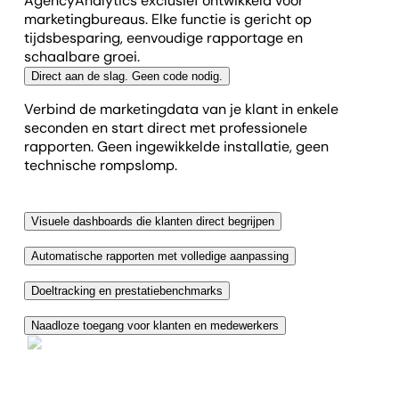
AgencyAnalytics exclusief ontwikkeld voor
marketingbureaus. Elke functie is gericht op
tijdsbesparing, eenvoudige rapportage en
schaalbare groei.
Direct aan de slag. Geen code nodig.
Verbind de marketingdata van je klant in enkele
seconden en start direct met professionele
rapporten. Geen ingewikkelde installatie, geen
technische rompslomp.
Visuele dashboards die klanten direct begrijpen
Maak complexe marketingdata visueel en
Automatische rapporten met volledige aanpassing
overzichtelijk voor je klanten. Herken trends, toon
Plan rapportages één keer in en laat ze automatisch
successen en neem sneller beslissingen—zonder
Doeltracking en prestatiebenchmarks
draaien. Pas dashboards aan, voeg eigen merk en
tussen tools of spreadsheets te schakelen.
Volg de voortgang van marketingcampagnes op
huisstijl toe en lever precies wat je klanten willen—op
Naadloze toegang voor klanten en medewerkers
basis van doelen zoals conversies, budget of ROI.
het juiste moment.
Geef klanten en teamleden gecontroleerde toegang
Gebruik visuele voortgangsbalken om team en klant
tot data om overbodige e-mails en statusmeetings
gefocust te houden op wat telt—resultaten.
te verminderen.