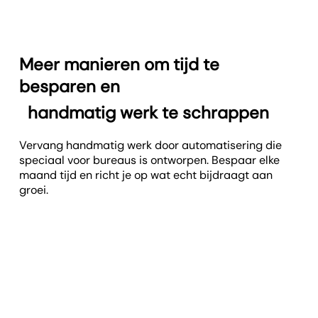
Meer manieren om tijd te
besparen en
handmatig werk te schrappen
Vervang handmatig werk door automatisering die
speciaal voor bureaus is ontworpen. Bespaar elke
maand tijd en richt je op wat echt bijdraagt aan
groei.
85+ integraties
Centraliseer data van 85+ platforms zoals SEO, PPC,
social media en e-mail voor volledig inzicht in je
marketing.