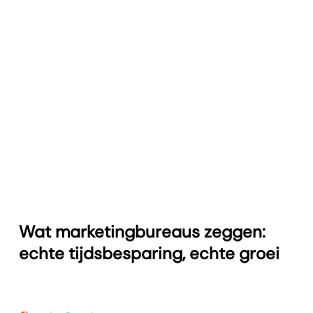
Bouw snel dashboards voor klanten waarin je de
belangrijkste marketingcijfers toont.
Meer informatie
Prestatiewaarschuwingen
Blijf op de hoogte van prestaties met meldingen op
basis van ingestelde drempels.
Meer informatie
Wat marketingbureaus zeggen:
echte tijdsbesparing, echte groei