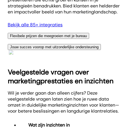
strategieën benadrukken. Bied klanten een helderder
en impactvoller beeld van hun marketinglandschap.
Bekijk alle 85+ integraties
Flexibele prijzen die meegroeien met je bureau
AgencyAnalytics ondersteunt jouw groei met
Jouw succes voorop met uitzonderlijke ondersteuning
gebruiks­afhankelijke prijzen vanaf slechts $25 per
Bij AgencyAnalytics is uitzonderlijke klantenservice
maand voor het Freelancer-pakket. Profiteer van
geen extraatje—het is een belofte. Ons supportteam
schaalbaarheid zonder verborgen kosten of limieten
is 24/5 beschikbaar en reageert gemiddeld binnen
op rapportage—de mogelijkheden zijn eindeloos.
Veelgestelde vragen over
drie minuten. Met een klanttevredenheid van
Bepaalde pakketten bieden ook onbeperkte
marketingprestaties en inzichten
consequent boven de 95% staan onze experts altijd
gebruikers, aangepaste dashboards, AI-
klaar om je te helpen het maximale uit je rapportage
functionaliteit en inzichten­gedreven features, zodat
Wil je verder gaan dan alleen cijfers? Deze
te halen en je klantdiensten te verbeteren. Zo worden
jouw marketingbureau alles heeft om efficiënt en
veelgestelde vragen laten zien hoe je ruwe data
de behoeften van je marketingbureau snel en
effectief te groeien.
omzet in duidelijke marketinginzichten voor klanten—
effectief vervuld.
voor betere beslissingen en langdurige klantrelaties.
Bekijk plannen en prijzen
Lees klantbeoordelingen
Wat zijn inzichten in