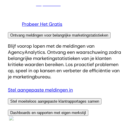
Probeer Het Gratis
Ontvang meldingen voor belangrijke marketingstatistieken
Blijf voorop lopen met de meldingen van
AgencyAnalytics. Ontvang een waarschuwing zodra
belangrijke marketingstatistieken van je klanten
kritieke waarden bereiken. Los proactief problemen
op, speel in op kansen en verbeter de efficiëntie van
je marketingbureau.
Stel aangepaste meldingen in
Stel moeiteloos aangepaste klant­rapportages samen
Maak gebruik van flexibele drag-and-drop-
Dashboards en rapporten met eigen merkstijl
rapportage om de analytische kracht van je
Creëer dashboards en aangepaste rapporten die
marketingbureau te laten zien. Pas elk onderdeel van
inzichten en design moeiteloos combineren, zodat elk
je klant­rapporten aan—van gepersonaliseerde