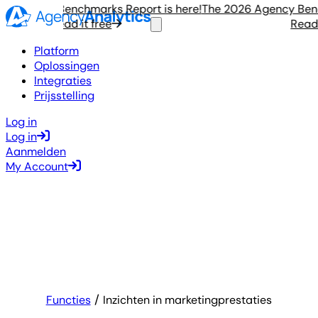
 Agency Benchmarks Report is here!
The 2026 Agency Benchm
Read it free
Read it
Platform
Oplossingen
Integraties
Prijsstelling
Log in
Log in
Aanmelden
My Account
Functies
Inzichten in marketingprestaties