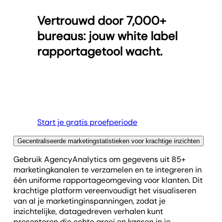
detail de unieke identiteit van jouw bureau
covers tot unieke widgets en aangepaste
Vertrouwd door 7,000+
weerspiegelt. Met elk rapport in je eigen huisstijl
statistieken. Deze intuïtieve tool stelt je in staat om
komt de stem van je bureau naar voren en
snel gedetailleerde, gepersonaliseerde rapporten
bureaus: jouw white label
presenteer je data op een manier die past bij je
samen te stellen die niet alleen jouw merk
rapportagetool wacht.
merk. De kracht om waardevolle inzichten te delen
weerspiegelen, maar ook de waarde van je
én je merk te versterken ligt in jouw handen.
marketingstrategie voor klanten duidelijk aantonen.
Bekijk de opties voor eigen merk en huisstijl
Bekijk de editor met slepen en neerzetten
Start je gratis proefperiode
Gecentraliseerde marketingstatistieken voor krachtige inzichten
Gebruik AgencyAnalytics om gegevens uit 85+
marketingkanalen te verzamelen en te integreren in
één uniforme rapportageomgeving voor klanten. Dit
krachtige platform vereenvoudigt het visualiseren
van al je marketinginspanningen, zodat je
inzichtelijke, datagedreven verhalen kunt
presenteren die echte groei en kansen in je