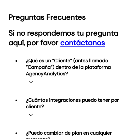
Preguntas Frecuentes
Si no respondemos tu pregunta
aquí, por favor
contáctanos
¿Qué es un “Cliente” (antes llamado
“Campaña”) dentro de la plataforma
AgencyAnalytics?
Un cliente representa una relación
¿Cuántas integraciones puedo tener por
comercial que administras en
cliente?
AgencyAnalytics. Cada cliente puede
conectarse a múltiples integraciones de
datos y tener cualquier cantidad de
informes (y paneles de control ilimitados
¡Sencillo! Puede conectar tantas de
¿Puedo cambiar de plan en cualquier