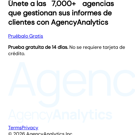
Únete a las
7,000+
agencias
Pricing and available plans may vary by
que gestionan sus informes de
region.
clientes con AgencyAnalytics
Pruébalo Gratis
Prueba gratuita de 14 días.
No se requiere tarjeta de
crédito.
Terms
Privacy
©
2026
AgencyAnalytics Inc