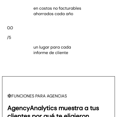
en costos no facturables
ahorrados cada año
4.7
0.0
/5
un lugar para cada
informe de cliente
FUNCIONES PARA AGENCIAS
AgencyAnalytics muestra a tus
clientes por qué te eligieron