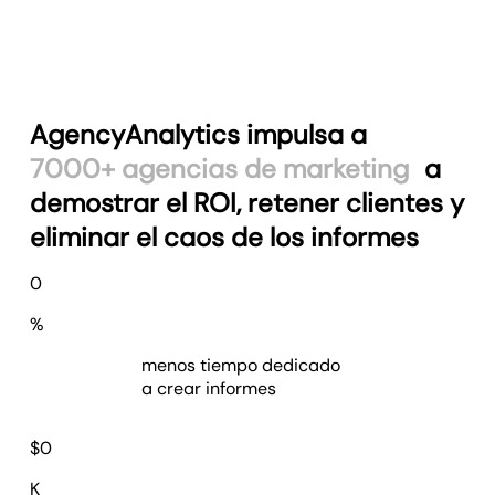
AgencyAnalytics impulsa a
7000+ agencias de marketing
a
demostrar el ROI, retener clientes y
eliminar el caos de los informes
75
0
%
menos tiempo dedicado
a crear informes
$
78
$
0
K