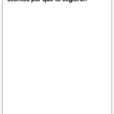
Mantén a tus clientes informados
Gestiona todos tus clientes desde un solo lugar. Con
todo a su alcance, tu agencia será vista como parte
de su equipo.