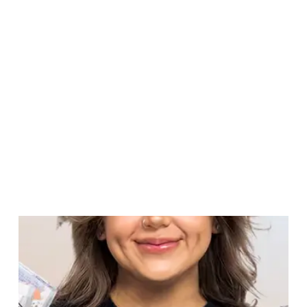
"
Estamos ahorrando más de 125 horas al mes
gracias a AgencyAnalytics.
"