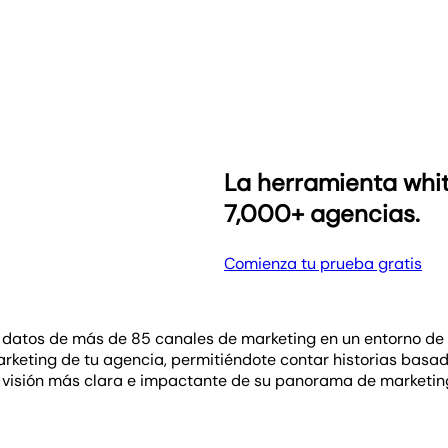
 drag-and-drop para destacar el enfoque analítico de tu ag
rsonalizadas. Esta herramienta intuitiva te permite crear i
nsights y diseño de forma fluida, reflejando la identidad ú
alor e impacto de tus estrategias de marketing.
ca, mostrando los datos de manera coherente con el estilo d
La herramienta whit
7,000+ agencias.
Comienza tu prueba gratis
 datos de más de 85 canales de marketing en un entorno de 
marketing de tu agencia, permitiéndote contar historias basa
a visión más clara e impactante de su panorama de marketin