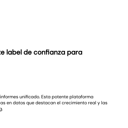
encia. Personaliza cada elemento del informe—desde
nformes detallados y personalizados que reflejan la
nica de tu agencia en cada detalle. Con cada informe
e tu marca. Tienes el poder de ofrecer insights
e label de confianza para
informes unificado. Esta potente plataforma
das en datos que destacan el crecimiento real y las
g.