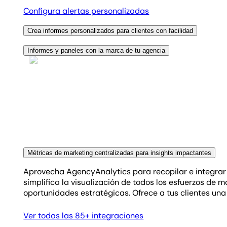
Configura alertas personalizadas
Crea informes personalizados para clientes con facilidad
Aprovecha la flexibilidad del generador de informes
Informes y paneles con la marca de tu agencia
portadas con marca hasta widgets únicos y métricas pe
Crea paneles e informes personalizados que combinan i
identidad de tu agencia y demuestran claramente el v
de marca personalizada, la voz de tu agencia se desta
valiosos mientras refuerzas tu identidad de marca.
Previsualiza el editor de arrastrar y soltar
Ver opciones de marca blanca
Métricas de marketing centralizadas para insights impactantes
Aprovecha AgencyAnalytics para recopilar e integrar
simplifica la visualización de todos los esfuerzos de 
oportunidades estratégicas. Ofrece a tus clientes un
Ver todas las 85+ integraciones