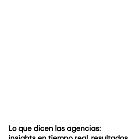
Marca blanca
Entrega informes con tu logo y colores
personalizados.
Más información
Seguimiento de objetivos
Establece metas medibles y sigue el progreso para
mostrar resultados.
Más información
Lo que dicen las agencias:
insights en tiempo real, resultados