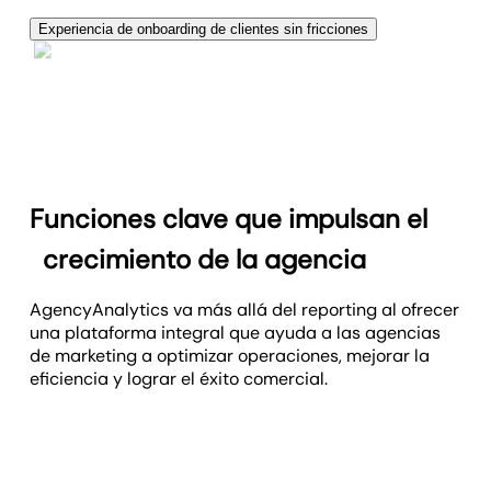
sector y resalta brechas de rendimiento para
Genera informes profesionales al instante con
mostrar por qué necesitan tu agencia de marketing.
Experiencia de onboarding de clientes sin fricciones
insights que muestran cómo tu agencia de
Causa una excelente primera impresión mostrando
marketing digital logra resultados.
lo fácil que es pasar de prospecto a cliente. Muestra
lo rápido que pueden conectar sus datos y ver valor
inmediato.
Funciones clave que impulsan el
crecimiento de la agencia
AgencyAnalytics va más allá del reporting al ofrecer
una plataforma integral que ayuda a las agencias
de marketing a optimizar operaciones, mejorar la
eficiencia y lograr el éxito comercial.
Más de 85 integraciones