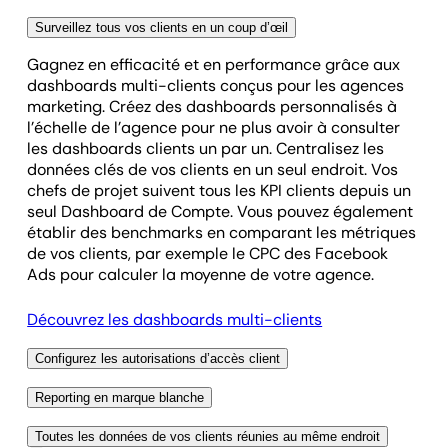
Surveillez tous vos clients en un coup d’œil
Gagnez en efficacité et en performance grâce aux
dashboards multi-clients conçus pour les agences
marketing. Créez des dashboards personnalisés à
l’échelle de l’agence pour ne plus avoir à consulter
les dashboards clients un par un. Centralisez les
données clés de vos clients en un seul endroit. Vos
chefs de projet suivent tous les KPI clients depuis un
seul Dashboard de Compte. Vous pouvez également
établir des benchmarks en comparant les métriques
de vos clients, par exemple le CPC des Facebook
Ads pour calculer la moyenne de votre agence.
Découvrez les dashboards multi-clients
Configurez les autorisations d’accès client
Certains clients sont plus à l’aise avec la technologie
Reporting en marque blanche
et souhaitent consulter leurs données à tout
Une fois vos rapports automatisés, personnalisez vos
moment. Pour d’autres, il vaut mieux limiter l’accès
Toutes les données de vos clients réunies au même endroit