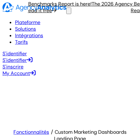
 Agency Benchmarks Report is here!
The 2026 Agency Bench
Read it free
Read i
Plateforme
Solutions
Intégrations
Tarifs
S'identifier
S'identifier
S'inscrire
My Account
Fonctionnalités
Custom Marketing Dashboards
Landing Page