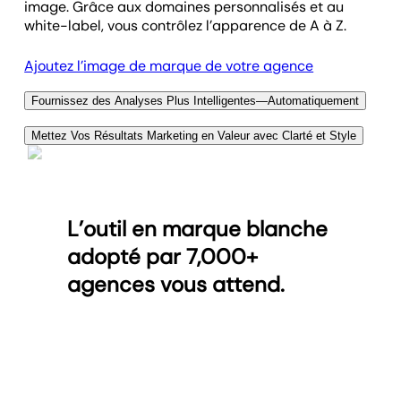
image. Grâce aux domaines personnalisés et au
white-label, vous contrôlez l’apparence de A à Z.
Ajoutez l’image de marque de votre agence
Fournissez des Analyses Plus Intelligentes—Automatiquement
Cessez de courir après les métriques et commencez
Mettez Vos Résultats Marketing en Valeur avec Clarté et Style
à en extraire du sens. L’IA d’AgencyAnalytics
Transformez vos données marketing en visualisations
détecte les évolutions les plus importantes—votre
prêtes à impressionner vos clients. Graphiques de
équipe peut ainsi expliquer ce qui s’est passé et
tendances, aperçus de performance… vos tableaux
pourquoi, sans passer des heures dans les données.
L’outil en marque blanche
de bord rendent les insights évidents et vos résultats
Aidez vos clients à comprendre les résultats en
incontestables. Des graphiques intégrés qui rendent
quelques minutes, pas en réunions.
adopté par 7,000+
les données complexes faciles à comprendre—et
agences vous attend.
impossibles à ignorer.
Explorez les outils de reporting IA
Visualisez le succès de vos clients