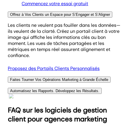
Commencez votre essai gratuit
Offrez à Vos Clients un Espace pour S’Engager et S’Aligner
Les clients ne veulent pas fouiller dans les données—
ils veulent de la clarté. Créez un portail client à votre
image qui affiche les informations clés au bon
moment. Les vues de tâches partagées et les
métriques en temps réel assurent alignement et
confiance.
Proposez des Portails Clients Personnalisés
Faites Tourner Vos Opérations Marketing à Grande Échelle
À mesure que votre agence marketing se développe,
Automatisez les Rapports. Développez les Résultats.
vos outils doivent suivre. Surveillez les campagnes,
Connectez plus de 85 outils à un espace de
gérez les accès et centralisez les rapports pour des
reporting client en marque blanche qui réunit toutes
dizaines ou des centaines de clients, depuis une
FAQ sur les logiciels de gestion
les données. Trafic web, performances de
seule plateforme flexible. Que vous ajoutiez des
client pour agences marketing
campagnes, qualité des leads—tout est centralisé.
clients ou des membres à votre équipe, le reporting
Créez vos modèles une fois et appliquez-les à tous
ne ralentit jamais votre croissance.