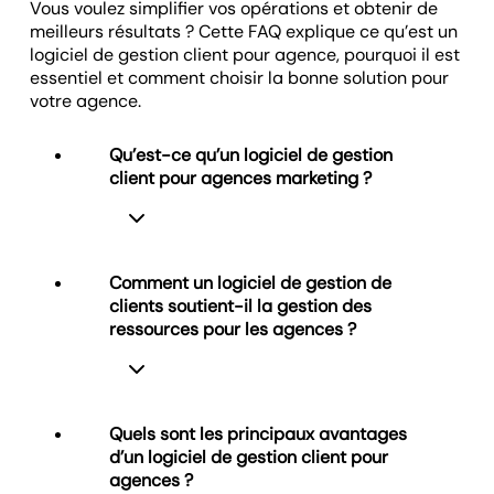
Vous voulez simplifier vos opérations et obtenir de
vos clients pour un reporting à la fois évolutif et
meilleurs résultats ? Cette FAQ explique ce qu’est un
personnalisé.
Voir les options d’autorisation
logiciel de gestion client pour agence, pourquoi il est
essentiel et comment choisir la bonne solution pour
Créer des dashboards personnalisés
votre agence.
Qu’est-ce qu’un logiciel de gestion
client pour agences marketing ?
Comment un logiciel de gestion de
clients soutient-il la gestion des
Un logiciel de gestion client pour
ressources pour les agences ?
agences marketing aide à organiser
les données clients, suivre les délais
des projets et centraliser la
communication. AgencyAnalytics
Quels sont les principaux avantages
regroupe gestion de comptes, suivi de
d’un logiciel de gestion client pour
projets et reporting sur une seule
AgencyAnalytics aide à la gestion des
agences ?
plateforme—permettant aux agences