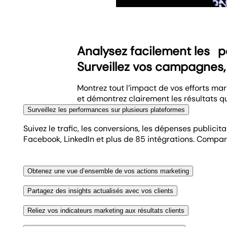
Analysez facilement les
p
Surveillez vos campagnes, 
Montrez tout l’impact de vos efforts ma
et démontrez clairement les résultats q
Surveillez les performances sur plusieurs plateformes
Suivez le trafic, les conversions, les dépenses publici
Facebook, LinkedIn et plus de 85 intégrations. Compar
Obtenez une vue d’ensemble de vos actions marketing
Analysez les performances de vos campagnes PPC, SEO, 
Partagez des insights actualisés avec vos clients
Les clients apprécient la transparence. Certains préfè
Reliez vos indicateurs marketing aux résultats clients
d’appels, de données SEO, de commentaires sur les ré