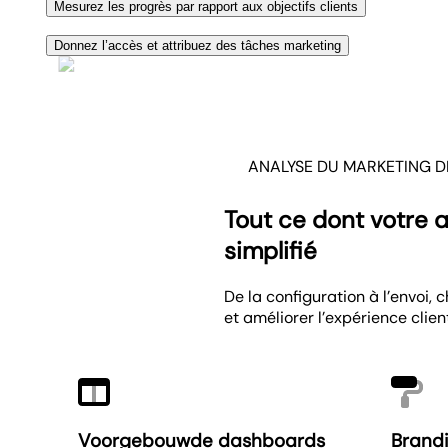
Montrez à vos clients comment vos actions marketing
peut y répondre.
Mesurez les progrès par rapport aux objectifs clients
centralisées et des visuels clairs.
Affichez des barres de progression pour les objectifs 
Donnez l’accès et attribuez des tâches marketing
concentrés sur les résultats.
Ne payez pas par utilisateur—choisissez une formule ave
Personnalisez les autorisations pour que chaque gesti
ANALYSE DU MARKETING D
Tout ce dont votre 
simplifié
De la configuration à l’envoi,
et améliorer l’expérience client
Voorgebouwde dashboards
Brand