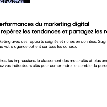
erformances du marketing digital
repérez les tendances et partagez les r
rketing avec des rapports soignés et riches en données. Gagne
ue votre agence obtient sur tous les canaux.
taires, les impressions, le classement des mots-clés et plus 
ez vos indicateurs clés pour comprendre l’ensemble du parco
réseaux sociaux et e-mail. Identifiez ce qui génère des résul
rent consulter leurs données marketing en dehors des rapport
seaux sociaux ou d’un rapport complet sur les mots-clés sur