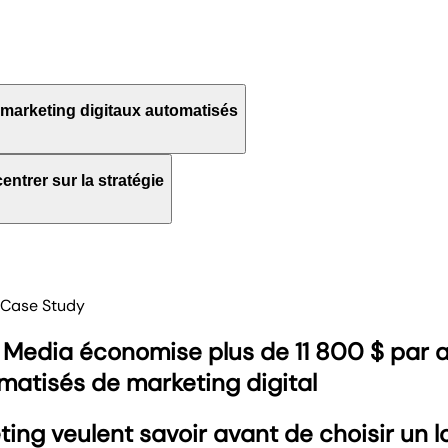
marketing digitaux automatisés
tableaux de bord 100 %
ntrer sur la stratégie
pour leur activité.
o
 le processus pour envoyer
t les indicateurs clés
mois
ient en toute transparence
Case Study
équipe de travailler plus
vec automatisation,
erformances
les données de Google Ads,
Media économise plus de 11 800 $ par 
sur une seule plateforme.
l
matisés de marketing digital
tre agence avec les options
ng veulent savoir avant de choisir un log
ès ou les ajustements