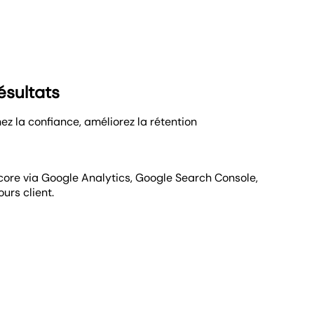
ésultats
z la confiance, améliorez la rétention
encore via Google Analytics, Google Search Console,
urs client.
tats et ce qui mérite d’être optimisé.
s mensuels planifiés. Ont-ils besoin de statistiques
 mobile ? Quelle que soit leur demande, votre agence