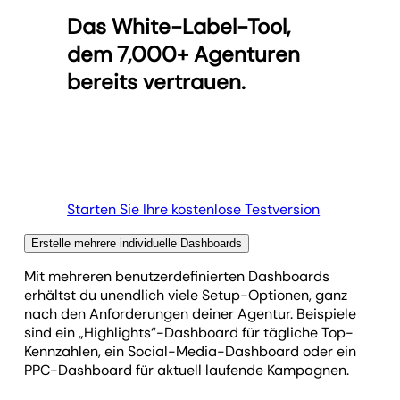
für PPC, SEO, Social Media und mehr. Alle wichtigen
White-Label-Funktionsumfang wird die Plattform zu
Das White-Label-Tool,
Daten zentral an einem Ort – übersichtlich und
deinem Aushängeschild.
Verwalte deine gesamte Agentur
direkt zugänglich.
dem 7,000+ Agenturen
White-Label-Funktionen entdecken
bereits vertrauen.
Integrationen anzeigen
Starten Sie Ihre kostenlose Testversion
Erstelle mehrere individuelle Dashboards
Mit mehreren benutzerdefinierten Dashboards
erhältst du unendlich viele Setup-Optionen, ganz
nach den Anforderungen deiner Agentur. Beispiele
sind ein „Highlights“-Dashboard für tägliche Top-
Kennzahlen, ein Social-Media-Dashboard oder ein
PPC-Dashboard für aktuell laufende Kampagnen.