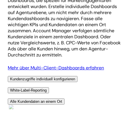
Dashboards, die speziell für Marketingagenturen
entwickelt wurden. Erstelle individuelle Dashboards
auf Agenturebene, um nicht mehr durch mehrere
Kundendashboards zu navigieren. Fasse alle
wichtigen KPIs und Kundendaten an einem Ort
zusammen. Account Manager verfolgen sämtliche
Kundenziele in einem zentralen Dashboard. Oder
nutze Vergleichswerte, z. B. CPC-Werte von Facebook
Ads über alle Kunden hinweg, um den Agentur-
Durchschnitt zu ermitteln.
Mehr über Multi-Client-Dashboards erfahren
Kundenzugriffe individuell konfigurieren
Einige Kunden sind technikaffiner und möchten
White-Label-Reporting
jederzeit selbstständig auf ihre Daten zugreifen. Bei
Nachdem du die Berichterstattung automatisiert
anderen ist es sinnvoller, den Zugang einzuschränken
Alle Kundendaten an einem Ort
hast, kannst du Dashboards und Reports individuell
und Informations­überflutung zu vermeiden. Du hast
Spare dir das Hin- und Herwechseln zwischen
an dein Agentur-Branding anpassen. Lade dein Logo
jederzeit die volle Kontrolle über die Zugriffs­rechte
verschiedenen Tools. Mit über 85 Marketing­
hoch, wähle deine Farbpalette und hoste alles auf
jedes einzelnen Kunden und entscheidest, was sie
integrationen erstellst du individuelle Dashboards
deiner eigenen Domain. Mit dem vollständigen
sehen dürfen.