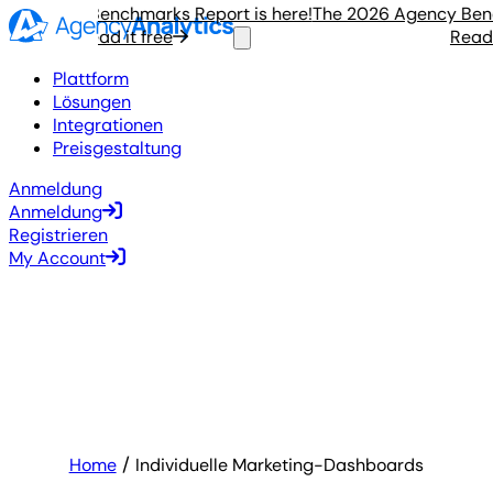
Agency Benchmarks Report is here!
The 2026 Agency Benchm
Read it free
Read it 
Plattform
Lösungen
Integrationen
Preisgestaltung
Anmeldung
Anmeldung
Registrieren
My Account
Home
Individuelle Marketing-Dashboards