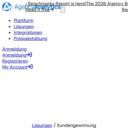
6 Agency Benchmarks Report is here!
The 2026 Agency Benc
Read it free
Read i
Plattform
Lösungen
Integrationen
Preisgestaltung
Anmeldung
Anmeldung
Registrieren
My Account
Lösungen
Kundengewinnung