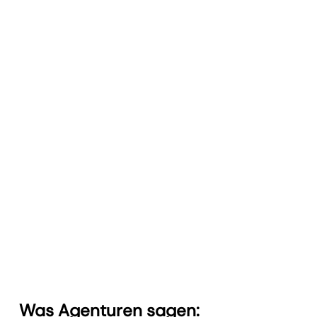
Mehr erfahren
White-Label
Liefern Sie markengerechte Berichte mit Logo und
Farben Ihrer Agentur.
Mehr erfahren
Zielverfolgung
Setzen Sie messbare Ziele und zeigen Sie Fortschritte
im Zeitverlauf.
Mehr erfahren
Was Agenturen sagen: