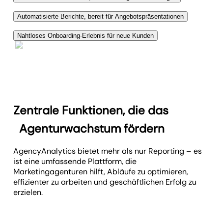
Vergleichen Sie potenzielle Kunden mit
Automatisierte Berichte, bereit für Angebotspräsentationen
Branchenstandards und zeigen Sie Leistungslücken
Erstellen Sie sofort professionelle Berichte mit
auf – so wird klar, warum sie Ihre Marketingagentur
Nahtloses Onboarding-Erlebnis für neue Kunden
Insights, die zeigen, wie Ihre Digitalagentur
brauchen.
Hinterlassen Sie einen starken ersten Eindruck,
Ergebnisse erzielt.
indem Sie zeigen, wie einfach es ist, aus einem
Interessenten einen Kunden zu machen.
Demonstrieren Sie, wie schnell ihre Daten verbunden
sind und welchen sofortigen Mehrwert sie erhalten.
Zentrale Funktionen, die das
Agenturwachstum fördern
AgencyAnalytics bietet mehr als nur Reporting – es
ist eine umfassende Plattform, die
Marketingagenturen hilft, Abläufe zu optimieren,
effizienter zu arbeiten und geschäftlichen Erfolg zu
erzielen.