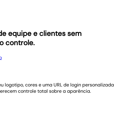
de equipe e clientes sem
o controle.
o
u logotipo, cores e uma URL de login personalizada
erecem controle total sobre a aparência.
as mais relevantes—para que sua equipe explique o
nutos, não em reuniões.