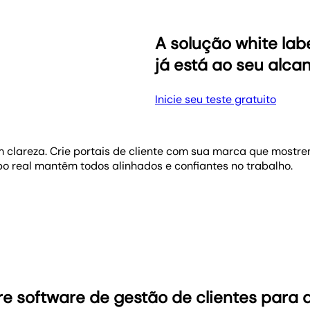
s e prontas para o cliente. De gráficos de tendência a re
utíveis. Gráficos integrados tornam resultados complexos fác
A solução white la
já está ao seu alca
Inicie seu teste gratuito
 clareza. Crie portais de cliente com sua marca que mostr
o real mantêm todos alinhados e confiantes no trabalho.
 ferramentas precisam acompanhar. Monitore campanhas, con
 adicionando clientes ou membros da equipe, o relatório nun
latórios white-label que une todas as informações. Tráfeg
plique para todos os clientes, mantendo a escalabilidade s
e software de gestão de clientes para