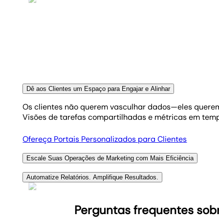
Transforme dados brutos em visualizações impactante
insights claros e os resultados da sua agência indisc
Explore ferramentas de relatórios com IA
Visualize o sucesso dos seus clientes
Dê aos Clientes um Espaço para Engajar e Alinhar
Os clientes não querem vasculhar dados—eles querem
Visões de tarefas compartilhadas e métricas em temp
Ofereça Portais Personalizados para Clientes
Escale Suas Operações de Marketing com Mais Eficiência
À medida que sua agência de marketing cresce, suas
Automatize Relatórios. Amplifique Resultados.
centenas de clientes em uma plataforma flexível. Seja
Conecte 85+ ferramentas em um único ambiente de re
leads—tudo em um só lugar. Crie modelos uma vez e a
Perguntas frequentes sobr
Ver opções de permissão