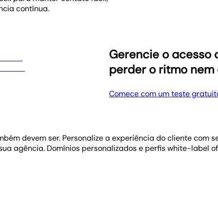
cia contínua.
Gerencie o acesso 
perder o ritmo nem 
Comece com um teste gratuit
bém devem ser. Personalize a experiência do cliente com se
a agência. Domínios personalizados e perfis white-label of
r significado. A IA do AgencyAnalytics identifica as mudanç
 dados. Ajude seus clientes a entender os resultados em mi