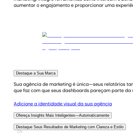
aumentar o engajamento e proporcionar uma experiên
Destaque a Sua Marca
Sua agência de marketing é única—seus relatórios tam
que faz com que seus dashboards pareçam parte da su
Adicione a identidade visual da sua agência
Ofereça Insights Mais Inteligentes—Automaticamente
Pare de correr atrás de métricas e comece a entrega
Destaque Seus Resultados de Marketing com Clareza e Estilo
que aconteceu e por quê, sem perder horas analisando