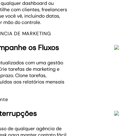
a qualquer dashboard ou
ilhe com clientes, freelancers
 você vê, incluindo datas,
ir mão do controle.
ÊNCIA DE MARKETING
ompanhe os Fluxos
 atualizados com uma gestão
rie tarefas de marketing e
 prazo. Clone tarefas,
luídas aos relatórios mensais
ente
terrupções
sso de qualquer agência de
sk para manter contato fácil,