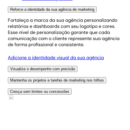
Reforce a identidade da sua agência de marketing
Fortaleça a marca da sua agência personalizando
relatórios e dashboards com seu logotipo e cores.
Esse nível de personalização garante que cada
comunicação com o cliente represente sua agência
de forma profissional e consistente.
Adicione a identidade visual da sua agência
Visualize o desempenho com precisão
Use ferramentas integradas de visualização para
Mantenha os projetos e tarefas de marketing nos trilhos
transformar dados complexos em dashboards
Use a gestão de tarefas para manter as operações
interativos e intuitivos. Sem exportações
Cresça sem limites ou concessões
da sua agência de marketing organizadas. Atribua e
complicadas ou ferramentas de BI—apenas insights
A AgencyAnalytics impulsiona o crescimento da sua
personalize tarefas por cliente, categoria ou prazo,
claros e objetivos que seus clientes compreendem e
agência com preços por uso a partir de $25 por mês.
com recursos como clonagem, recorrência e
colocam em prática. Criado para clareza, pensado
Elimine taxas inesperadas e limitações nos
integração com relatórios automatizados. Cada
para desempenho.
relatórios e tenha liberdade total para crescer.
membro da equipe permanece alinhado, o fluxo de
Planos selecionados incluem usuários ilimitados e
trabalho é monitorado com clareza e a execução
Visualize o sucesso dos seus clientes