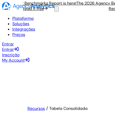
6 Agency Benchmarks Report is here!
The 2026 Agency Bench
Read it free
Read i
Plataforma
Soluções
Integrações
Preços
Entrar
Entrar
Inscrição
My Account
Recursos
Tabela Consolidada