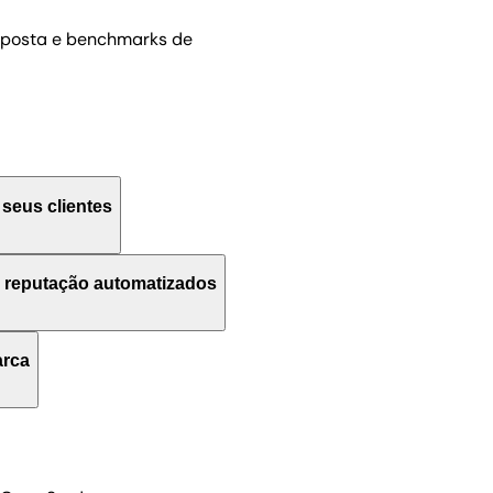
esposta e benchmarks de
 seus clientes
e reputação automatizados
e desafios únicos em
arca
mente personalizados que
o Google ou Yelp, feedback
po valioso. Automatize sua
consistentes sem precisar
le Business Profile, Yelp e
u feedbacks.