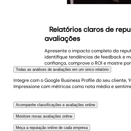
Relatórios claros de rep
avaliações
Apresente o impacto completo da reputa
identifique tendências de feedback e 
confiança, comprove o ROI e mostre po
Todas as análises de avaliações em um único relatório
Integre com o Google Business Profile do seu cliente, Y
Impressione com métricas como nota média e sentime
Acompanhe classificações e avaliações online
Hoje em dia, toda empresa local se beneficia de avalia
Monitore novas avaliações online
dashboards. Mostre um histórico claro das avaliações
Mostre ao seu cliente que o investimento em reputaç
média das notas para apontar possíveis problemas. S
Meça a reputação online de cada empresa