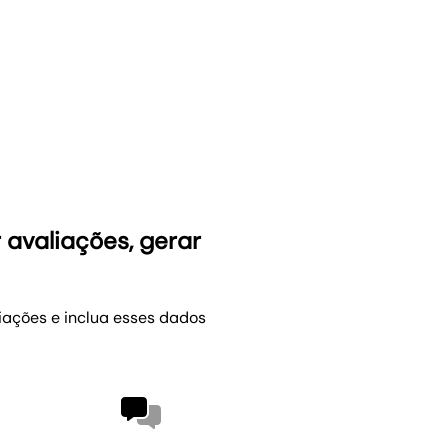
r sentimento geral e identifique os períodos mais
te como a reputação está melhorando com o tempo.
fonte para mostrar ao cliente de onde vêm os
anha de reputação.
marca analisando dados como histórico de
 avaliações, gerar
iações e inclua esses dados