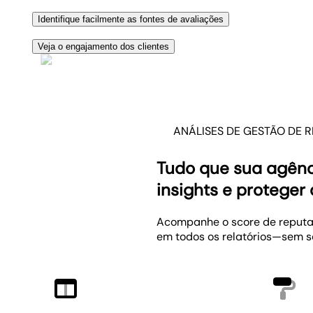
Adicione também suas próprias observações para exp
Obtenha uma visão clara do sentimento do público-alv
Identifique facilmente as fontes de avaliações
positivos ou negativos. Seus clientes vão adorar re
Quais plataformas geram mais avaliações—Facebook, Y
Veja o engajamento dos clientes
comentários. Identifique plataformas com poucas av
Mostre aos seus clientes como as avaliações geram 
chamadas ou rotas traçadas.
ANÁLISES DE GESTÃO DE 
Tudo que sua agênc
insights e protege
Acompanhe o score de reputaç
em todos os relatórios—sem s