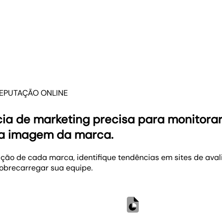
licar tendências e feedbacks.
o sem precisar ler cada avaliação. Agrupe as avaliações po
ceber relatórios visuais e dashboards que mostram claramen
elp, Google ou um site do setor? Agrupe as avaliações por 
aliações ou notas baixas para direcionar sua próxima camp
mais negócios! Descubra como as pessoas interagem com a 
REPUTAÇÃO ONLINE
ia de marketing precisa para monitorar
r a imagem da marca.
ão de cada marca, identifique tendências em sites de aval
obrecarregar sua equipe.