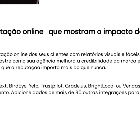
utação online
que mostram o impacto da
ção online dos seus clientes com relatórios visuais e fáce
mostre como sua agência melhora a credibilidade da marca 
r que a reputação importa mais do que nunca.
ext, BirdEye, Yelp, Trustpilot, Grade.us, BrightLocal ou Vend
nto. Adicione dados de mais de 85 outras integrações para
ções online. Use o editor de arrastar e soltar para adicionar
 para que eles tenham total visibilidade sobre a reputação 
ão está valendo a pena! Envie um relatório mensal detalhad
eu cliente vai adorar ver as boas avaliações chegando.