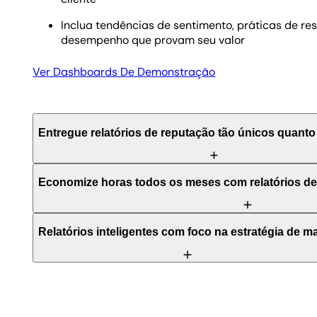
Inclua tendências de sentimento, práticas de r
desempenho que provam seu valor
Ver Dashboards De Demonstração
Entregue relatórios de reputação tão únicos quanto
Economize horas todos os meses com relatórios d
Cada organização tem suas metas, imagem de marca 
Relatórios inteligentes com foco na estratégia de m
reputação online. Crie dashboards e relatórios total
destacam o que realmente importa—seja avaliações n
via pesquisas NPS ou posts nas redes sociais.
Acompanhar avaliações manualmente desperdiça tem
estratégia de reputação online e envie atualizações 
Comece do zero ou use modelos prontos para Goog
buscar dados em sites de avaliações, redes sociais o
outros sites de avaliação