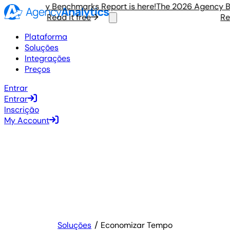
26 Agency Benchmarks Report is here!
The 2026 Agency Benc
Read it free
Read 
Plataforma
Soluções
Integrações
Preços
Entrar
Entrar
Inscrição
My Account
Soluções
Economizar Tempo