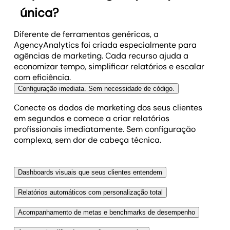
única?
Diferente de ferramentas genéricas, a
AgencyAnalytics foi criada especialmente para
agências de marketing. Cada recurso ajuda a
economizar tempo, simplificar relatórios e escalar
com eficiência.
Configuração imediata. Sem necessidade de código.
Conecte os dados de marketing dos seus clientes
em segundos e comece a criar relatórios
profissionais imediatamente. Sem configuração
complexa, sem dor de cabeça técnica.
Dashboards visuais que seus clientes entendem
Transforme dados complexos em visuais intuitivos
Relatórios automáticos com personalização total
que seus clientes compreendem com facilidade.
Agende os relatórios uma vez e deixe que eles
Identifique tendências, destaque resultados e tome
Acompanhamento de metas e benchmarks de desempenho
rodem automaticamente. Personalize os
decisões rápidas—sem trocar de ferramenta ou