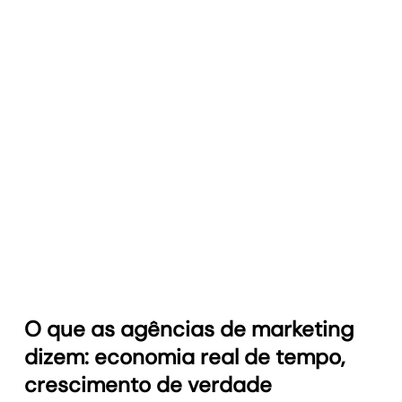
Dashboards personalizados
Crie rapidamente dashboards prontos para clientes
com métricas essenciais.
Saiba mais
Alertas de desempenho
Receba alertas sobre desempenho com base em
limites definidos.
Saiba mais
O que as agências de marketing
dizem: economia real de tempo,
crescimento de verdade