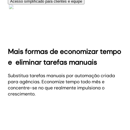
Acompanhe o progresso das campanhas com base
dashboards, aplique sua marca e entregue
Acesso simplificado para clientes e equipe
mexer em planilhas.
em metas como conversões, gastos com anúncios
exatamente o que seus clientes precisam, no
Ofereça acesso controlado aos dados para clientes
ou ROI. Use barras de progresso visuais para manter
momento certo.
e equipe, reduzindo e-mails repetitivos e reuniões
sua equipe e clientes alinhados com o que
desnecessárias.
realmente importa—resultados.
Mais formas de economizar tempo
e
eliminar tarefas manuais
Substitua tarefas manuais por automação criada
para agências. Economize tempo todo mês e
concentre-se no que realmente impulsiona o
crescimento.
85+ integrações